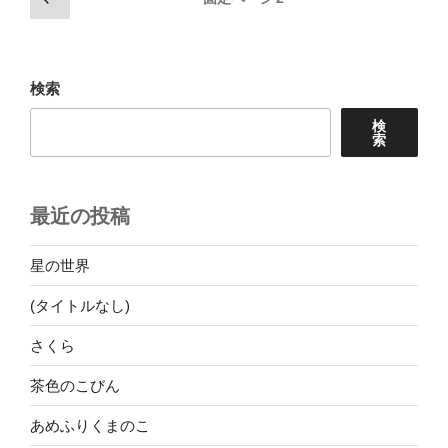
好
の
稿
き”
ペ
の
の
ー
ペ
ジ
検索
ー
検
ジ
索
送
り
最近の投稿
星の世界
(タイトルなし)
さくら
茶色のこびん
あめふりくまのこ