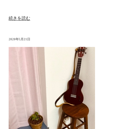
“”
続きを読む
の
投
2020年5月21日
稿
日: