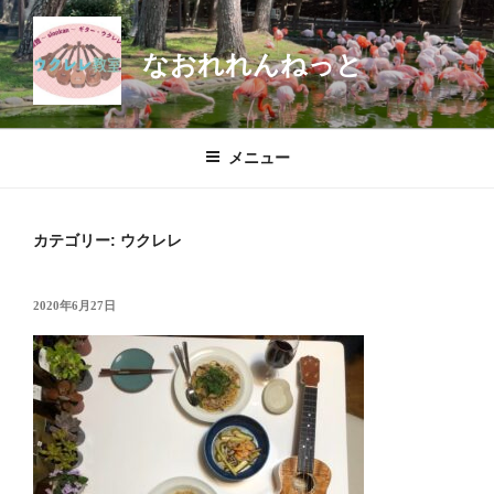
コ
ン
なおれれんねっと
テ
ン
ツ
へ
メニュー
ス
キ
ッ
カテゴリー:
ウクレレ
プ
投
2020年6月27日
稿
日: