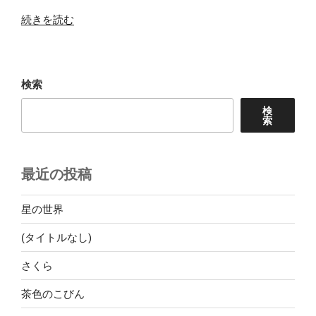
“19c
続きを読む
ギ
タ
ー
検索
で”
の
検
索
最近の投稿
星の世界
(タイトルなし)
さくら
茶色のこびん