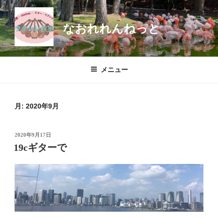
コ
ン
なおれれんねっと
テ
ン
ツ
へ
メニュー
ス
キ
ッ
月:
2020年9月
プ
投
2020年9月17日
稿
19cギターで
日: