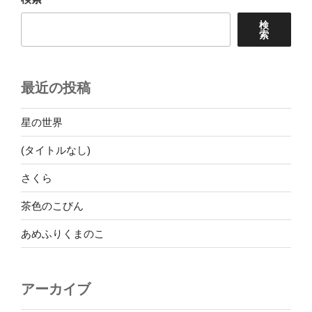
大
好
検
索
き”
の
最近の投稿
星の世界
(タイトルなし)
さくら
茶色のこびん
あめふりくまのこ
アーカイブ