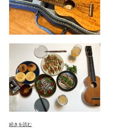
“星
続きを読む
に