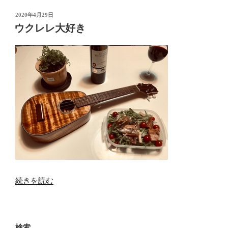
投
2020年4月29日
稿
ウクレレ大好き
日:
“ウ
続きを読む
ク
レ
レ
検索