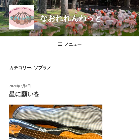
コ
ン
なおれれんねっと
テ
ン
ツ
へ
メニュー
ス
キ
ッ
カテゴリー:
ソプラノ
プ
投
2020年7月8日
稿
星に願いを
日: