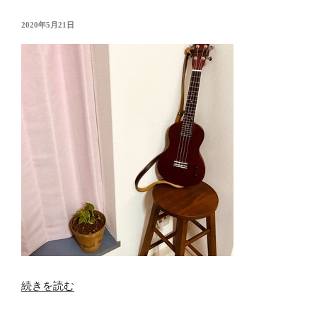
願
い
投
2020年5月21日
稿
を”
日:
の
“”
続きを読む
の