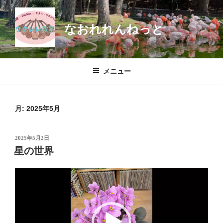
コ
ン
なおれれんねっと
テ
ン
ツ
へ
メニュー
ス
キ
ッ
月:
2025年5月
プ
投
2025年5月2日
稿
星の世界
日:
動
画
プ
レ
ー