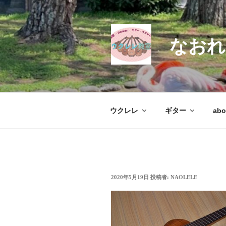
コ
ン
テ
なおれ
ン
ツ
へ
ス
キ
ッ
ウクレレ
ギター
abo
プ
投
2020年5月19日
投稿者:
NAOLELE
稿
日: