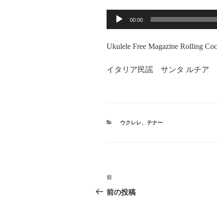
音
00:00
声
プ
Ukulele Free Magazine Rolling Coc
レ
ー
イタリア民謡 サンタ ルチア
ヤ
ー
カ
ウクレレ
、
テナー
テ
ゴ
リ
ー
投
前
前
稿
の
前の投稿
投
ナ
稿