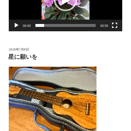
ヤ
ー
00:00
00:55
投
2020年7月8日
稿
星に願いを
日: