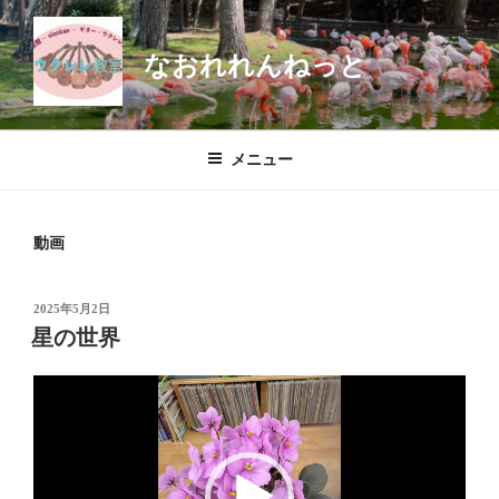
コ
ン
なおれれんねっと
テ
ン
ツ
へ
メニュー
ス
キ
ッ
動画
プ
投
2025年5月2日
稿
星の世界
日:
動
画
プ
レ
ー