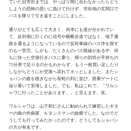
ていた旧市街までは、やっぱり間に合わなかったらどう
しようの恐怖の思いに負けて行けず、市街地の玄関口で
バスを降りて引き返すことにしました。
通りがとても広くて大きく、何本にも道が分かれてい
て、反対側に行くのに信号や横断歩道ではなく、地下通
路を通るようになっているので反対車線のバス停を探す
のも一苦労。しかも、たくさんのバス路線がある中、待
ちに待った空港行きバスに乗り、帰りの切符が手持ちの
75分券で足りるのかもわからず、もう一枚買い足したり
しながらどうにか空港へ戻れてホッとしました。またシ
ョパンの曲を聴きながら長蛇の列に並び、搭乗ゲートに
辿り着いて安堵しました。でも、私はこれで、「ワルシ
ャワに行ったことがあります。」と言えます。笑。
ワルシャワは、山下和仁さんに勧められて練習したギタ
ーの曲の作曲家、A.タンスマンの故郷でした。なのでど
うしても行ってみたかったのです。どうしてもショパン
の方が有名です。