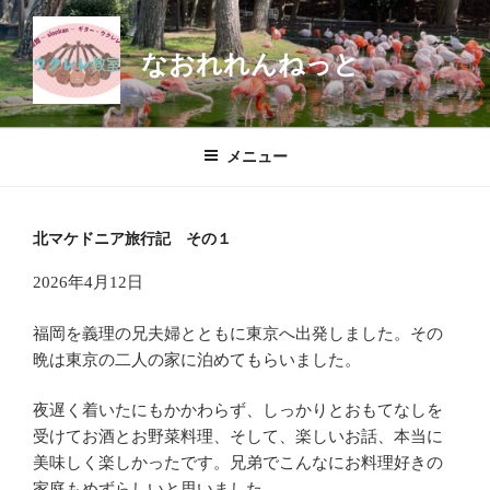
コ
ン
なおれれんねっと
テ
ン
ツ
へ
メニュー
ス
キ
ッ
北マケドニア旅行記 その１
プ
2026年4月12日
福岡を義理の兄夫婦とともに東京へ出発しました。その
晩は東京の二人の家に泊めてもらいました。
夜遅く着いたにもかかわらず、しっかりとおもてなしを
受けてお酒とお野菜料理、そして、楽しいお話、本当に
美味しく楽しかったです。兄弟でこんなにお料理好きの
家庭もめずらしいと思いました。